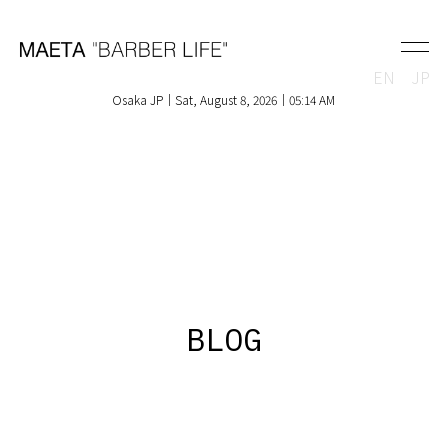
EN
JP
Osaka JP｜Sat, August 8, 2026｜05:14 AM
BLOG