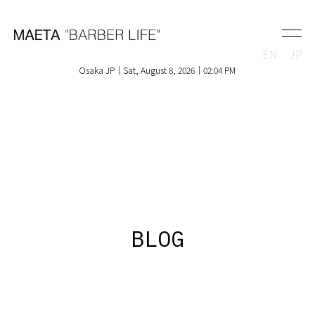
EN
JP
Osaka JP｜Sat, August 8, 2026｜02:04 PM
BLOG